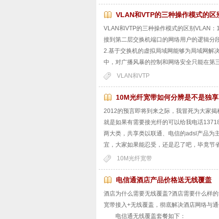
VLAN和VTP的三种操作模式的区
VLAN和VTP的三种操作模式的区别VLAN
接到第二层交换机端口的网络用户的逻辑分
2.基于交换机的虚拟局域网能够为局域网解
中，对广播风暴的控制和网络安全只能在第三
VLAN和VTP
10M光纤宽带如何分辨是不是独
2012的预言即将到来之际，我冒死为大家
就是如果有需要接光纤的可以给我电话1371
两大类，共享类以联通、电信的adsl产品
宜，大家如果能忍受，还是忍了吧，毕竟节省
10M光纤宽带
电信通酒店产品价格送无线覆盖
酒店为什么需要无线覆盖?酒店需要什么样
宽带接入+无线覆盖，彻底解决酒店网络与通
电信通无线覆盖套餐如下：