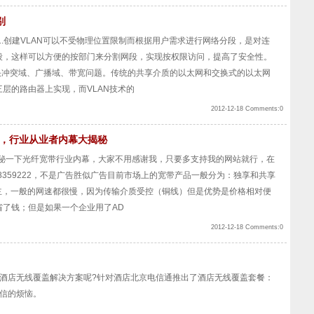
别
：1.创建VLAN可以不受物理位置限制而根据用户需求进行网络分段，是对连
段，这样可以方便的按部门来分割网段，实现按权限访问，提高了安全性。
决冲突域、广播域、带宽问题。传统的共享介质的以太网和交换式的以太网
层的路由器上实现，而VLAN技术的
2012-12-18 Comments:0
享，行业从业者内幕大揭秘
揭秘一下光纤宽带行业内幕，大家不用感谢我，只要多支持我的网站就行，在
8359222，不是广告胜似广告目前市场上的宽带产品一般分为：独享和共享
为主，一般的网速都很慢，因为传输介质受控（铜线）但是优势是价格相对便
了钱；但是如果一个企业用了AD
2012-12-18 Comments:0
的酒店无线覆盖解决方案呢?针对酒店北京电信通推出了酒店无线覆盖套餐：
信的烦恼。