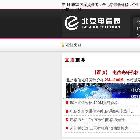
专业IT解决方案提供者，全北京最低价格，企业咨询:400
348182424
1
价
心情更新...
置顶
推荐
【置顶】- 电信光纤价格
北京电信光纤宽带价格:
2M---100M  
本站独
50M光纤价格 100M光纤价格 ...
电信光纤宽带价格|电信通商务专线价...
电信通2012官方报价|电信通光纤...
苏州桥机房|三元桥机房|酒仙桥机房...