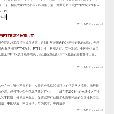
较为广泛，相信大家对此都有了相当的了解，尤其是基于硬件的VPN技术的应
ERV
2012-12-25 Comments:0
与FTTB或将长期共存
研究院副总工程师张成良透露，近期世界范围内PON产业链迅速成熟，光纤
内市场将以FTTH为主、FTTB为辅，长期共存、互补发展。中国电信集团
期全球FTTX总体稳步增长，而我国已经成为FTTx发展的主要支撑力量。
2012-12-24 Comments:0
分之一，谁也不曾想到，今天它会承载90%以上的信息网络流量。光纤接
动作用、规模可达数千亿元的新兴产业。 成立于2008年的光纤接入产业
及宽带网络、推动三网融合、促进宽带产业技术创新链构建的全国性联盟组
电信、中国联通、中国移动、华为技术、中兴通讯
2012-12-20 Comments:0