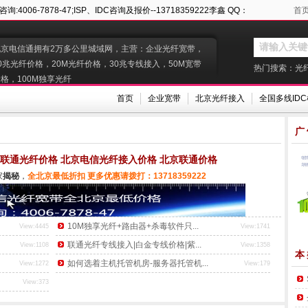
6-7878-47;ISP、IDC咨询及报价--13718359222李鑫 QQ：
首
北京电信通拥有2万多公里城域网，主营：企业光纤宽带，
0兆光纤价格，20M光纤价格，30兆专线接入，50M宽带
热门搜索：
光
格，100M独享光纤
首页
企业宽带
北京光纤接入
全国多线ID
广
 联通光纤价格 北京电信光纤接入价格 北京联通价格
家
揭秘
，
全北京最低折扣 更多优惠请拨打：13718359222
10M独享光纤+路由器+杀毒软件只...
View:4445
View:1741
联通光纤专线接入|白金专线价格|紫...
View:1108
View:1358
本
如何选着主机托管机房-服务器托管机...
View:1272
View:179
View:373