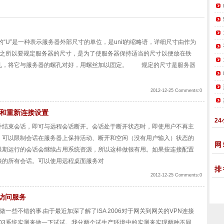
U”是一种表示服务器外部尺寸的单位，是unit的缩略语，详细尺寸由作为
。之所以要规定服务器的尺寸，是为了使服务器保持适当的尺寸以便放在铁
孔，将它与服务器的螺孔对好，用螺丝加以固定。 规定的尺寸是服务器
2012-12-25 Comments:0
和重新连接设置
24
并结束会话，即可与远程会话断开。会话处于断开状态时，即使用户不再主
。可以限制会话在服务器上保持活动、断开和空闲（没有用户输入）状态的
网
无限期运行的会话会继续占用系统资源，所以这样做很有用。如果按连接配置
接的所有会话。可以使用远程桌面服务对
排
2012-12-25 Comments:0
程访问服务
可以做一些不错的事.由于最近加深了解了ISA 2006对于网关到网关的VPN连接
2003系统实测来做一下试试。我分两个试生产环境中的实测来实现两种不同