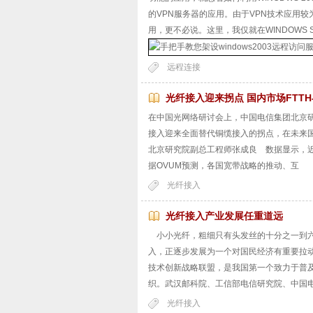
的VPN服务器的应用。由于VPN技术应用
用，更不必说。这里，我仅就在WINDOWS S
远程连接
光纤接入迎来拐点 国内市场FTTH
在中国光网络研讨会上，中国电信集团北京
接入迎来全面替代铜缆接入的拐点，在未来国
北京研究院副总工程师张成良 数据显示，近
据OVUM预测，各国宽带战略的推动、互
光纤接入
光纤接入产业发展任重道远
小小光纤，粗细只有头发丝的十分之一到六
入，正逐步发展为一个对国民经济有重要拉
技术创新战略联盟，是我国第一个致力于普
织。武汉邮科院、工信部电信研究院、中国
光纤接入