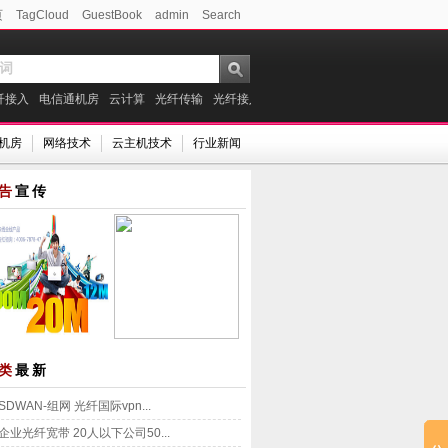
页
TagCloud
GuestBook
admin
Search
纤接入
电信通机房
云计算
光纤传输
光纤接入价格
联通光纤专线
北京电信通
C机房
网络技术
云主机技术
行业新闻
告
宣传
类
最新
SDWAN-组网 光纤国际vpn...
企业光纤宽带 20人以下公司50...